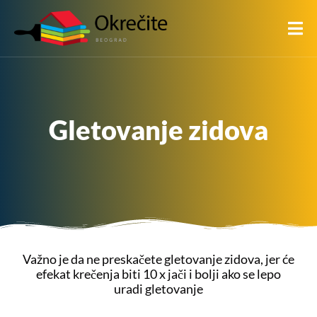
Gletovanje zidova
Važno je da ne preskačete gletovanje zidova, jer će
efekat krečenja biti 10 x jači i bolji ako se lepo
uradi gletovanje