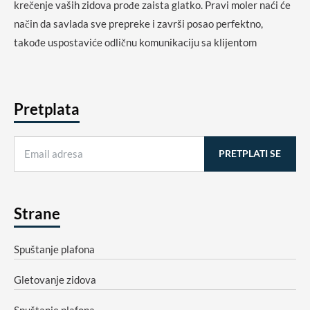
krečenje vaših zidova prođe zaista glatko. Pravi moler naći će
način da savlada sve prepreke i završi posao perfektno,
takođe uspostaviće odličnu komunikaciju sa klijentom
Pretplata
Strane
Spuštanje plafona
Gletovanje zidova