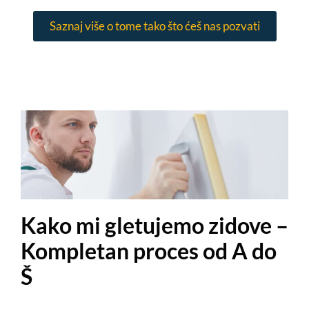
Saznaj više o tome tako što ćeš nas pozvati
Kako mi gletujemo zidove –
Kompletan proces od A do
Š