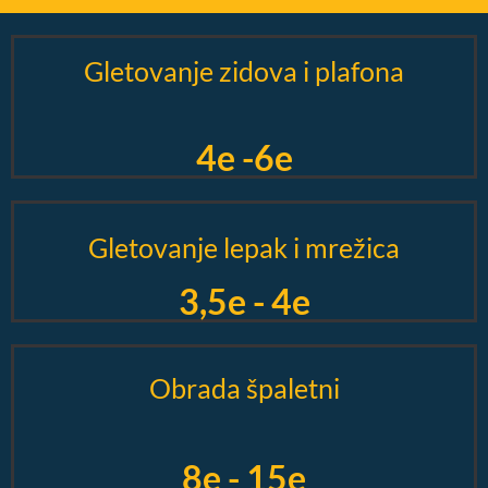
Gletovanje zidova i plafona
4e -6e
Gletovanje lepak i mrežica
3,5e - 4e
Obrada špaletni
8e - 15e