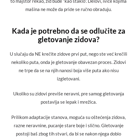
to majstor rekao, zid bude “kao staklo”. Delovi, ivice kojima
mašina ne može da priđe se ručno obrađuju.
Kada je potrebno da se odlučite za
gletovanje zidova?
U slučaju da NE krečite zidove prvi put, nego ste već krečili
nekoliko puta, onda je gletovanje obavezan proces. Zidovi
ne trpe da se na njih nanosi boja više puta ako nisu
izgletovani.
Ukoliko su zidovi previše neravni, pre samog gletovanja
postavlja se lepak i mrežica.
Prilikom adaptacije stanova, moguća su oštećenja zidova,
razne neravnine, pucanje stare boje i slično. Gletovanje
postoji baš zbog tih stvari, da bi se nakon njega dobio