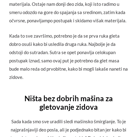
materijala. Ostaje nam donji deo zida, koji isto radimo u
smeru odozdo na gore do spajanja sa sredinom, zatim kada
očvrsne, ponavljampo postupak i skidamo višak materijala.
Kada to sve završimo, potrebno je da se prva ruka gleta
dobro osuši kako bi usledila druga ruka. Najbolje je da
odstoji do sutradan. Sutra se opet ponavlja celokupan
postupak iznad, samo ovaj put je potrebno da glet masa
bude malo ređa od prvobitne, kako bi mogli lakaše naneti na
zidove.
Ništa bez dobrih mašina za
gletovanje zidova
Sada kada smo sve uradili sledi mašinsko šmirglanje. To je
najprašnjaviji deo posla, ali je podjednako bitan jer kako bi