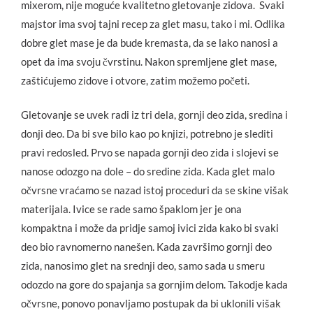
mixerom, nije moguće kvalitetno gletovanje zidova. Svaki
majstor ima svoj tajni recep za glet masu, tako i mi. Odlika
dobre glet mase je da bude kremasta, da se lako nanosi a
opet da ima svoju čvrstinu. Nakon spremljene glet mase,
zaštićujemo zidove i otvore, zatim možemo početi.
Gletovanje se uvek radi iz tri dela, gornji deo zida, sredina i
donji deo. Da bi sve bilo kao po knjizi, potrebno je slediti
pravi redosled. Prvo se napada gornji deo zida i slojevi se
nanose odozgo na dole – do sredine zida. Kada glet malo
očvrsne vraćamo se nazad istoj proceduri da se skine višak
materijala. Ivice se rade samo špaklom jer je ona
kompaktna i može da pridje samoj ivici zida kako bi svaki
deo bio ravnomerno nanešen. Kada završimo gornji deo
zida, nanosimo glet na srednji deo, samo sada u smeru
odozdo na gore do spajanja sa gornjim delom. Takodje kada
očvrsne, ponovo ponavljamo postupak da bi uklonili višak