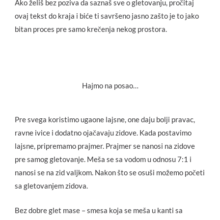
Ako želiš bez poziva da saznaš sve o gletovanju, pročitaj
ovaj tekst do kraja i biće ti savršeno jasno zašto je to jako
bitan proces pre samo krečenja nekog prostora.
Hajmo na posao…
Pre svega koristimo ugaone lajsne, one daju bolji pravac,
ravne ivice i dodatno ojačavaju zidove. Kada postavimo
lajsne, pripremamo prajmer. Prajmer se nanosi na zidove
pre samog gletovanje. Meša se sa vodom u odnosu 7:1 i
nanosi se na zid valjkom. Nakon što se osuši možemo početi
sa gletovanjem zidova.
Bez dobre glet mase – smesa koja se meša u kanti sa